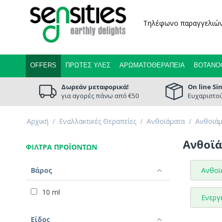
Τηλέφωνο παραγγελιώ
OFFERS
ΠΡΏΤΕΣ ΎΛΕΣ
ΑΡΩΜΑΤΟΘΕΡΑΠΕΊΑ
ΒΟΤΑΝΟ
Δωρεάν μεταφορικά!
On line Si
για αγορές πάνω από €50
Ευχαριστού
Αρχική
/
Εναλλακτικές Θεραπείες
/
Ανθοϊάματα
/
Ανθοϊάμ
Ανθοϊά
ΦΊΛΤΡΑ ΠΡΟΪΌΝΤΩΝ
Βάρος
Ανθοϊ
10 ml
Ενεργε
Είδος