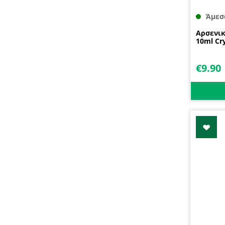
Άμεσ
Αρσενικ
10ml Cry
€
9.90