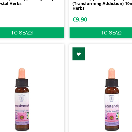
stal Herbs
(Transforming Addiction) 10m
Herbs
€
9.90
ΤΟ ΘΕΛΩ!
ΤΟ ΘΕΛΩ!