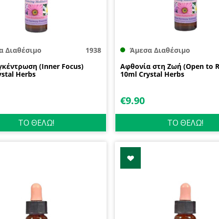
α Διαθέσιμο
1938
Άμεσα Διαθέσιμο
κέντρωση (Inner Focus)
Αφθονία στη Ζωή (Open to R
stal Herbs
10ml Crystal Herbs
€
9.90
ΤΟ ΘΕΛΩ!
ΤΟ ΘΕΛΩ!