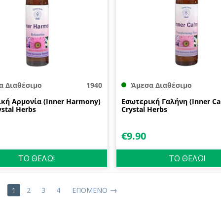
α Διαθέσιμο
1940
Άμεσα Διαθέσιμο
κή Αρμονία (Inner Harmony)
Εσωτερική Γαλήνη (Inner Ca
stal Herbs
Crystal Herbs
€
9.90
ΤΟ ΘΕΛΩ!
ΤΟ ΘΕΛΩ!
1
2
3
4
ΕΠΌΜΕΝΟ