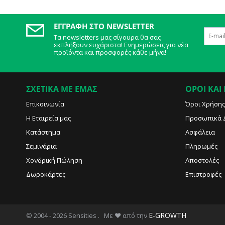
ΕΓΓΡΑΦΉ ΣΤΟ NEWSLETTER
Τα newsletters μας σίγουρα θα σας
εκπλήξουν ευχάριστα! Ενημερώσεις για νέα
προϊόντα και προσφορές κάθε μήνα!
ΣΧΕΤΙΚΑ ΜΕ ΕΜΑΣ
ΟΡΟΙ ΚΑΙ
Επικοινωνία
Όροι Χρήσης
Η Εταιρεία μας
Προσωπικά 
Κατάστημα
Ασφάλεια
Σεμινάρια
Πληρωμές
Χονδρική Πώληση
Αποστολές
Δωροκάρτες
Επιστροφές
E-GROWTH
© 2004 - 2026 Sensities . Με ♥ από την