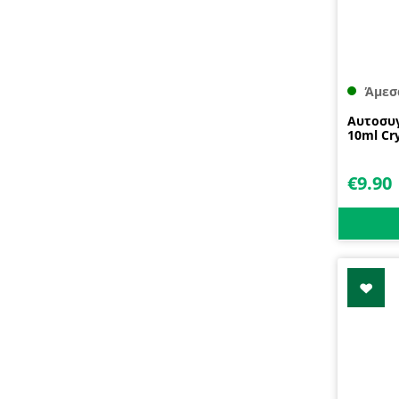
Άμεσ
Αυτοσυγ
10ml Cry
€
9.90