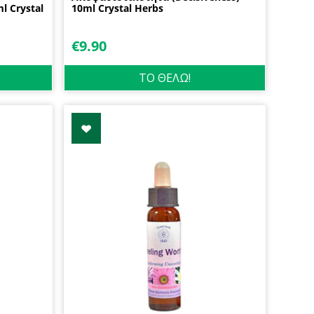
l Crystal
10ml Crystal Herbs
€
9.90
ΤΟ ΘΕΛΩ!