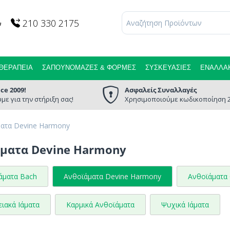
210 330 2175
ν
ΘΕΡΑΠΕΊΑ
ΣΑΠΟΥΝΌΜΑΖΕΣ & ΦΌΡΜΕΣ
ΣΥΣΚΕΥΑΣΊΕΣ
ΕΝΑΛΛΑΚ
nce 2009!
Ασφαλείς Συναλλαγές
με για την στήριξη σας!
Χρησιμοποιούμε κωδικοποίηση 2
ατα Devine Harmony
ματα Devine Harmony
άματα Bach
Ανθοϊάματα Devine Harmony
Ανθοϊάματα 
ιακά Ιάματα
Καρμικά Ανθοϊάματα
Ψυχικά Ιάματα