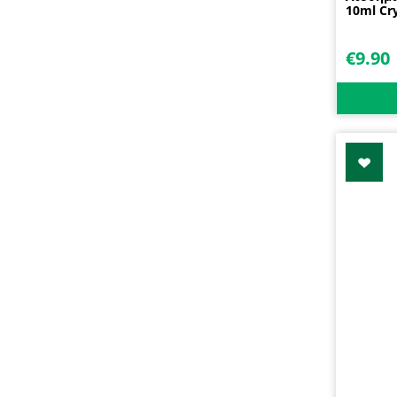
10ml Cry
€
9.90