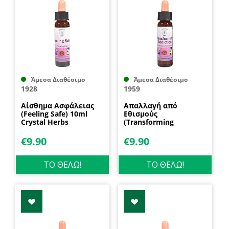
Άμεσα Διαθέσιμο
Άμεσα Διαθέσιμο
1928
1959
Αίσθημα Ασφάλειας
Απαλλαγή από
(Feeling Safe) 10ml
Εθισμούς
Crystal Herbs
(Transforming
Addiction) 10ml Crystal
Herbs
€
9.90
€
9.90
ΤΟ ΘΕΛΩ!
ΤΟ ΘΕΛΩ!