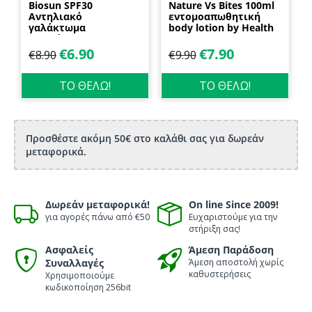
Biosun SPF30
Nature Vs Bites 100ml
Αντηλιακό
εντομοαπωθητική
γαλάκτωμα
body lotion by Health
προσώπου και
Dynamics
σώματος 70ml
€
6.90
€
7.90
€
8.90
€
9.90
Biosanto
ΤΟ ΘΕΛΩ!
ΤΟ ΘΕΛΩ!
Προσθέστε ακόμη 50€ στο καλάθι σας για δωρεάν
μεταφορικά.
Δωρεάν μεταφορικά!
On line Since 2009!
για αγορές πάνω από €50
Ευχαριστούμε για την
στήριξη σας!
Ασφαλείς
Άμεση Παράδοση
Συναλλαγές
Άμεση αποστολή χωρίς
καθυστερήσεις
Χρησιμοποιούμε
κωδικοποίηση 256bit