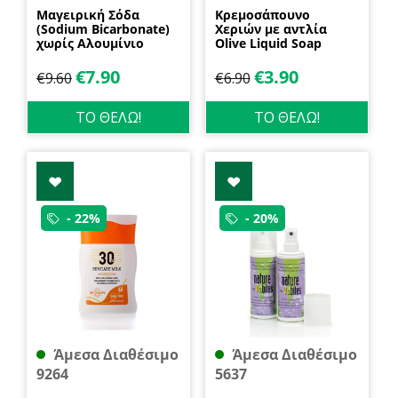
Μαγειρική Σόδα
Κρεμοσάπουνο
(Sodium Bicarbonate)
Χεριών με αντλία
χωρίς Αλουμίνιο
Olive Liquid Soap
600gr Health Trade
400ml Garda
€
7.90
€
3.90
€
9.60
€
6.90
ΤΟ ΘΕΛΩ!
ΤΟ ΘΕΛΩ!
- 22%
- 20%
Άμεσα Διαθέσιμο
Άμεσα Διαθέσιμο
9264
5637