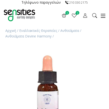
Τηλέφωνο παραγγελιών
210 330 2175
0
0
Αρχική
/
Εναλλακτικές Θεραπείες
/
Ανθοϊάματα
/
Ανθοϊάματα Devine Harmony
/