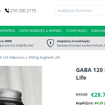
210 330 2175
ν
ΘΕΡΑΠΕΊΑ
ΣΑΠΟΥΝΌΜΑΖΕΣ & ΦΌΡΜΕΣ
ΣΥΣΚΕΥΑΣΊΕΣ
ΕΝΑΛΛΑΚ
nce 2009!
Ασφαλείς Συναλλαγές
με για την στήριξη σας!
Χρησιμοποιούμε κωδικοποίηση 2
 120 Κάψουλες x 300mg Augment Life
GABA 120
Life
€
28.
€
33.00
Κερδίζετε:
€
4.25