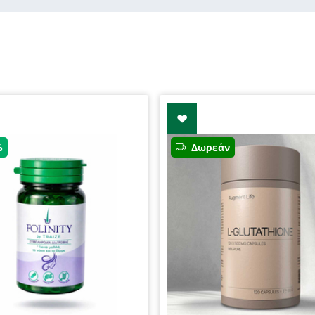
%
Δωρεάν