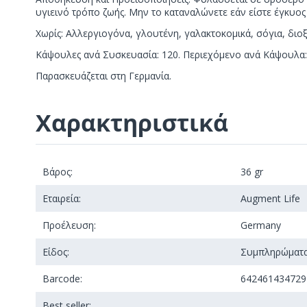
υγιεινό τρόπο ζωής. Μην το καταναλώνετε εάν είστε έγκυο
Χωρίς: Αλλεργιογόνα, γλουτένη, γαλακτοκομικά, σόγια, διο
Κάψουλες ανά Συσκευασία: 120. Περιεχόμενο ανά Κάψουλα
Παρασκευάζεται στη Γερμανία.
Χαρακτηριστικά
Βάρος:
36 gr
Εταιρεία:
Augment Life
Προέλευση:
Germany
Είδος:
Συμπληρώματα
Barcode:
642461434729
Best seller: