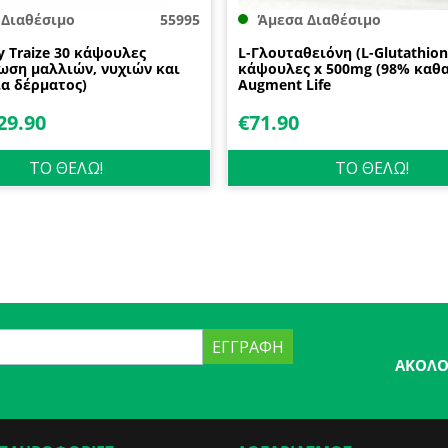
 Διαθέσιμο
55995
Άμεσα Διαθέσιμο
by Traize 30 κάψουλες
L-Γλουταθειόνη (L-Glutathion
ωση μαλλιών, νυχιών και
κάψουλες x 500mg (98% καθ
α δέρματος)
Augment Life
29.90
€
71.90
ΤΟ ΘΕΛΩ!
ΤΟ ΘΕΛΩ!
ΕΓΓΡΑΦΉ
ΑΚΟΛΟ