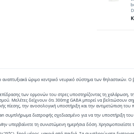
b
D
Κ
ο αναπτυξιακά ώριμο κεντρικό νευρικό σύστημα των θηλαστικών. Ο β
επίδρασης των ορμονών του στρες υποστηρίζοντας τη χαλάρωση, την
σμού. Μελέτες δείχνουν ότι 300mg GABA μπορεί να βελτιώσουν σημα
ιακής πίεσης, την ανοσολογική υποστήριξη και την αντιμετώπιση τ
gan συμπλήρωμα διατροφής σχεδιασμένο για να την υποστήριξη του
Μην υπερβαίνετε τη συνιστώμενη ημερήσια δόση. Χρησιμοποιείστε το
<25°C), ξηρό μέρος, μακριά από παιδιά. Τα συμπληρώματα διατροφ