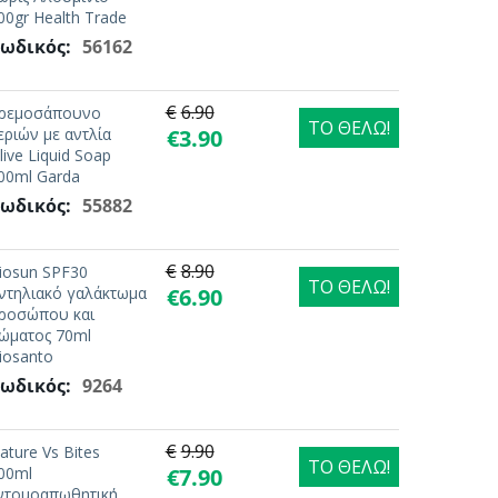
00gr Health Trade
ωδικός:
56162
€
6.90
ρεμοσάπουνο
ΤΟ ΘΕΛΩ!
εριών με αντλία
€
3.90
live Liquid Soap
00ml Garda
ωδικός:
55882
€
8.90
iosun SPF30
ΤΟ ΘΕΛΩ!
ντηλιακό γαλάκτωμα
€
6.90
ροσώπου και
ώματος 70ml
iosanto
ωδικός:
9264
€
9.90
ature Vs Bites
ΤΟ ΘΕΛΩ!
00ml
€
7.90
ντομοαπωθητική