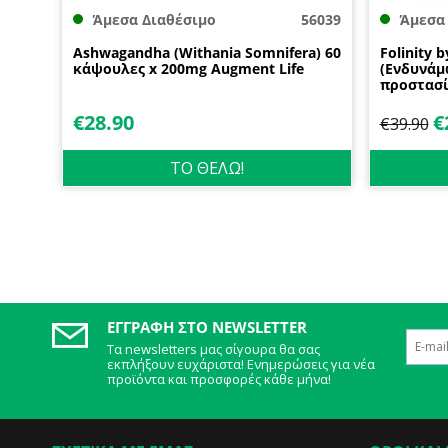
Άμεσα Διαθέσιμο
56039
Άμεσα
Ashwagandha (Withania Somnifera) 60
Folinity 
κάψουλες x 200mg Augment Life
(Ενδυνάμ
προστασί
€
28.90
€
€
39.90
ΤΟ ΘΕΛΩ!
ΕΓΓΡΑΦΉ ΣΤΟ NEWSLETTER
Τα newsletters μας σίγουρα θα σας
εκπλήξουν ευχάριστα! Ενημερώσεις για νέα
προϊόντα και προσφορές κάθε μήνα!