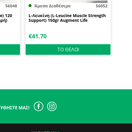
56048
Άμεσα Διαθέσιμο
56052
e) 120
L-Λευκίνη (L-Leucine Muscle Strength
αρή)
Support) 150gr Augment Life
€
41.70
ΤΟ ΘΕΛΩ!
ΥΘΉΣΤΕ ΜΑΣ!