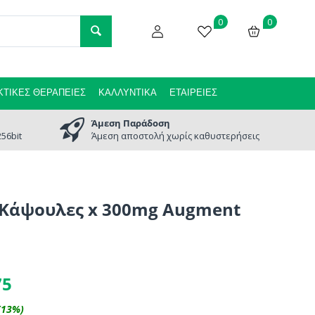
0
0
ΤΙΚΈΣ ΘΕΡΑΠΕΊΕΣ
ΚΑΛΛΥΝΤΙΚΆ
ΕΤΑΙΡΕΊΕΣ
Άμεση Παράδοση
56bit
Άμεση αποστολή χωρίς καθυστερήσεις
 Κάψουλες x 300mg Augment
75
(
13
%)