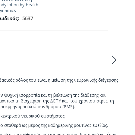
ody lotion by Health
ynamics
ωδικός:
5637
ασικός ρόλος του είναι η μείωση της νευρωνικής διέγερσης
 ψυχική ισορροπία και τη βελτίωση της διάθεσης και
ντικά τη διαχείριση της ΔΕΠΥ και του χρόνιου στρες, τη
ου προεμμηνορροϊκού συνδρόμου (PMS).
 κεντρικού νευρικού συστήματος.
 σταθερά ως μέρος της καθημερινής ρουτίνας ευεξίας.
ής δεν υποκαθιστούν μια ισορροπημένη διατροφή και έναν