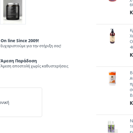
6
Κ
Κ
Χ
On line Since 2009!
O
Ευχαριστούμε για την στήριξη σας!
4
Κ
Άμεση Παράδοση
Άμεση αποστολή χωρίς καθυστερήσεις
B
Α
π
σ
B
ωνική
Κ
N
1
ε