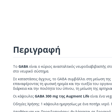
Περιγραφή
Το
GABA
είναι ο κύριος ανασταλτικός νευροδιαβιβαστής στ
στο νευρικό σύστημα.
Σε καταστάσεις άγχους, το GABA συμβάλλει στη μείωση της 
επαναφέροντας τη φυσική ηρεμία και την ευεξία του οργανι
διάρκεια και την ποιότητα του ύπνου, τη μείωση της αρτηρ
Οι κάψουλες
GABA 300 mg της Augment Life
είναι ένα ve
Οδηγίες Χρήσης: 1 κάψουλα ημερησίως με ένα ποτήρι νερό. 
Αποθήκευση και Προειδοποιήσεις: Φυλάσσεται σε δροσερό (