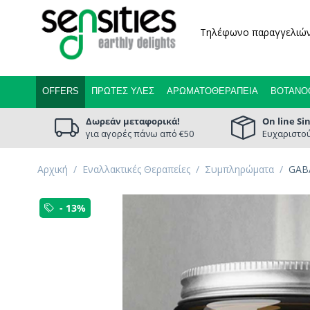
Τηλέφωνο παραγγελιώ
OFFERS
ΠΡΏΤΕΣ ΎΛΕΣ
ΑΡΩΜΑΤΟΘΕΡΑΠΕΊΑ
ΒΟΤΑΝΟ
Δωρεάν μεταφορικά!
On line Si
για αγορές πάνω από €50
Ευχαριστού
Αρχική
/
Εναλλακτικές Θεραπείες
/
Συμπληρώματα
/
GABA
- 13%