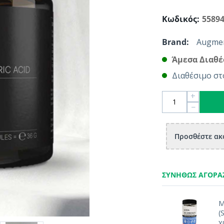
Κωδικός:
5589
Brand:
Augmen
Άμεσα Διαθέ
Διαθέσιμο στ
+
−
Προσθέστε ακό
ΣΥΝΉΘΩΣ ΑΓΟΡΆ
Μ
(
χ