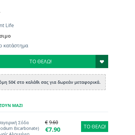
4
t Life
σιμο
ο κατάστημα
ΤΟ ΘΕΛΩ!
μη 50€ στο καλάθι σας για δωρεάν μεταφορικά.
ΖΟΥΝ ΜΑΖΊ
€
9.60
αγειρική Σόδα
ΤΟ ΘΕΛΩ!
Sodium Bicarbonate)
€
7.90
ωρίς Αλουμίνιο