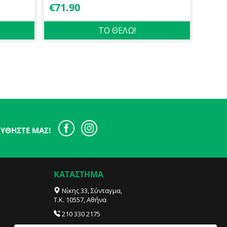
€
71.90
ΤΟ ΘΕΛΩ!
ΥΘΉΣΤΕ ΜΑΣ!
ΚΑΤΑΣΤΗΜΑ
Νίκης 33, Σύνταγμα,
Τ.Κ. 10557, Αθήνα
210 330 2175