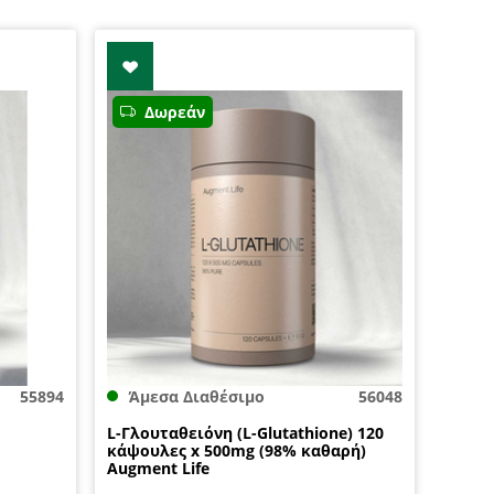
Δωρεάν
55894
Άμεσα Διαθέσιμο
56048
L-Γλουταθειόνη (L-Glutathione) 120
κάψουλες x 500mg (98% καθαρή)
Augment Life