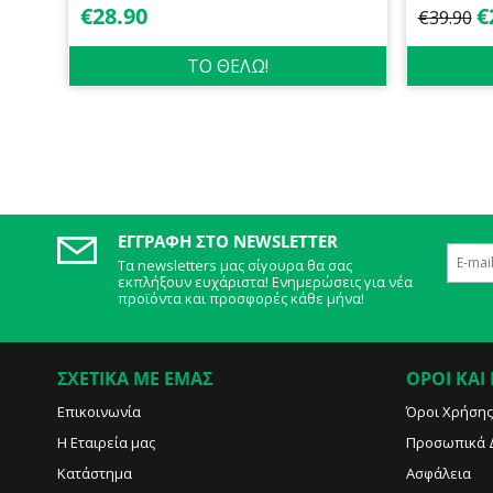
€
28.90
€
€
39.90
ΤΟ ΘΕΛΩ!
ΕΓΓΡΑΦΉ ΣΤΟ NEWSLETTER
Τα newsletters μας σίγουρα θα σας
εκπλήξουν ευχάριστα! Ενημερώσεις για νέα
προϊόντα και προσφορές κάθε μήνα!
ΣΧΕΤΙΚΑ ΜΕ ΕΜΑΣ
ΟΡΟΙ ΚΑΙ
Επικοινωνία
Όροι Χρήσης
Η Εταιρεία μας
Προσωπικά 
Κατάστημα
Ασφάλεια