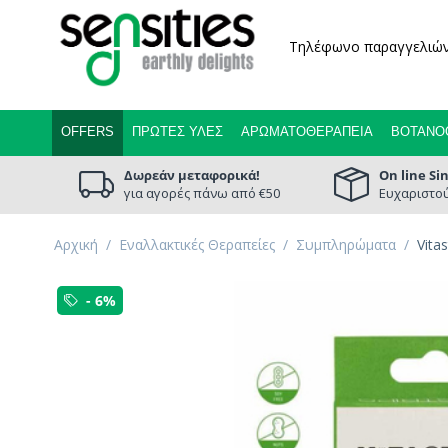
Τηλέφωνο παραγγελιώ
OFFERS
ΠΡΏΤΕΣ ΎΛΕΣ
ΑΡΩΜΑΤΟΘΕΡΑΠΕΊΑ
ΒΟΤΑΝΟ
Δωρεάν μεταφορικά!
On line Si
για αγορές πάνω από €50
Ευχαριστού
Αρχική
/
Εναλλακτικές Θεραπείες
/
Συμπληρώματα
/
Vita
- 6%