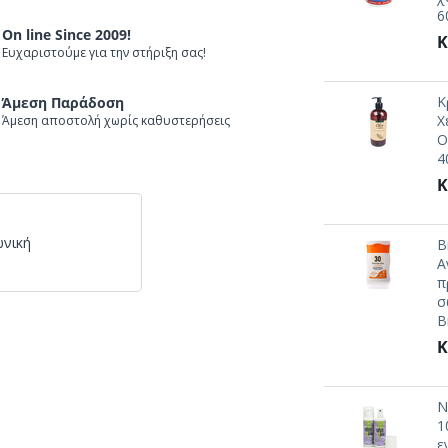
6
On line Since 2009!
Κ
Ευχαριστούμε για την στήριξη σας!
Κ
Άμεση Παράδοση
Χ
Άμεση αποστολή χωρίς καθυστερήσεις
O
4
Κ
ωνική
B
Α
π
σ
B
Κ
N
1
ε