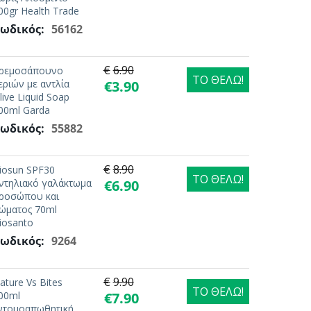
00gr Health Trade
ωδικός:
56162
€
6.90
ρεμοσάπουνο
ΤΟ ΘΕΛΩ!
εριών με αντλία
€
3.90
live Liquid Soap
00ml Garda
ωδικός:
55882
€
8.90
iosun SPF30
ΤΟ ΘΕΛΩ!
ντηλιακό γαλάκτωμα
€
6.90
ροσώπου και
ώματος 70ml
iosanto
ωδικός:
9264
€
9.90
ature Vs Bites
ΤΟ ΘΕΛΩ!
00ml
€
7.90
ντομοαπωθητική