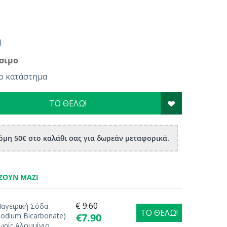
l
σιμο
ο κατάστημα
ΤΟ ΘΕΛΩ!
μη 50€ στο καλάθι σας για δωρεάν μεταφορικά.
ΖΟΥΝ ΜΑΖΊ
€
9.60
αγειρική Σόδα
ΤΟ ΘΕΛΩ!
Sodium Bicarbonate)
€
7.90
ωρίς Αλουμίνιο