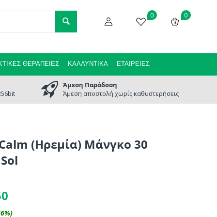
0
0
ΤΙΚΈΣ ΘΕΡΑΠΕΊΕΣ
ΚΑΛΛΥΝΤΙΚΆ
ΕΤΑΙΡΕΊΕΣ
Άμεση Παράδοση
56bit
Άμεση αποστολή χωρίς καθυστερήσεις
s Calm (Ηρεμία) Μάνγκο 30
nSol
50
(
6
%)