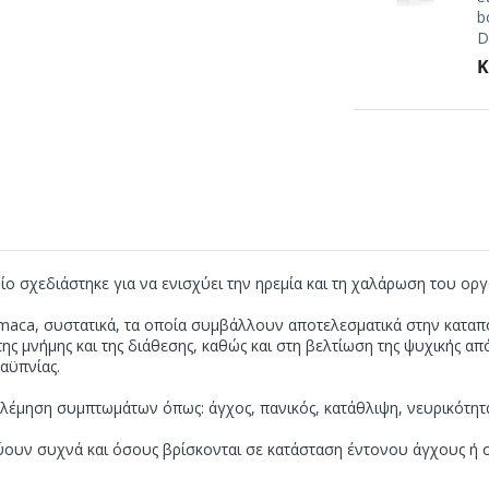
b
D
Κ
οίο σχεδιάστηκε για να ενισχύει την ηρεμία και τη χαλάρωση του ορ
ι maca, συστατικά, τα οποία συμβάλλουν αποτελεσματικά στην καταπ
ς μνήμης και της διάθεσης, καθώς και στη βελτίωση της ψυχικής απ
αϋπνίας.
πολέμηση συμπτωμάτων όπως: άγχος, πανικός, κατάθλιψη, νευρικότητ
εύουν συχνά και όσους βρίσκονται σε κατάσταση έντονου άγχους ή σ