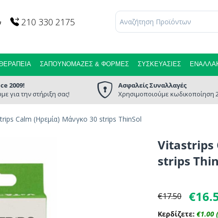
210 330 2175
ν
ΘΕΡΑΠΕΊΑ
ΣΑΠΟΥΝΌΜΑΖΕΣ & ΦΌΡΜΕΣ
ΣΥΣΚΕΥΑΣΊΕΣ
ΕΝΑΛΛΑΚ
nce 2009!
Ασφαλείς Συναλλαγές
με για την στήριξη σας!
Χρησιμοποιούμε κωδικοποίηση 2
strips Calm (Ηρεμία) Μάνγκο 30 strips ThinSol
Vitastrip
strips Thi
€
16.
€
17.50
Κερδίζετε:
€
1.00