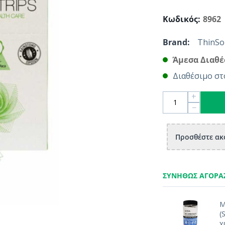
Κωδικός:
8962
Brand:
ThinSo
Άμεσα Διαθέ
Διαθέσιμο στ
+
−
Προσθέστε ακό
ΣΥΝΉΘΩΣ ΑΓΟΡΆ
Μ
(
χ