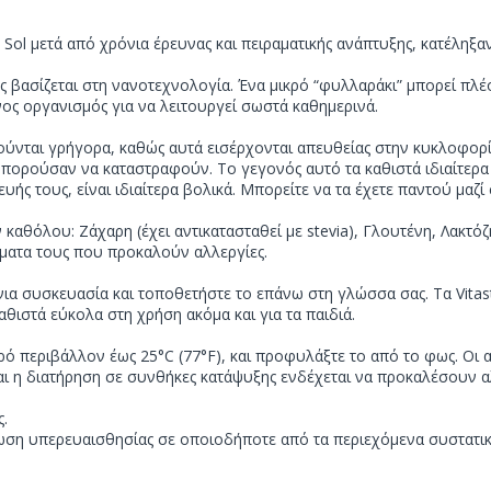
Sol μετά από χρόνια έρευνας και πειραματικής ανάπτυξης, κατέληξ
ασίζεται στη νανοτεχνολογία. Ένα μικρό “φυλλαράκι” μπορεί πλέον 
ος οργανισμός για να λειτουργεί σωστά καθημερινά.
ούνται γρήγορα, καθώς αυτά εισέρχονται απευθείας στην κυκλοφορία
πορούσαν να καταστραφούν. Το γεγονός αυτό τα καθιστά ιδιαίτερα
ής τους, είναι ιδιαίτερα βολικά. Μπορείτε να τα έχετε παντού μαζί
ν καθόλου: Ζάχαρη (έχει αντικατασταθεί με stevia), Γλουτένη, Λακτό
ματα τους που προκαλούν αλλεργίες.
ια συσκευασία και τοποθετήστε το επάνω στη γλώσσα σας. Τα Vitast
καθιστά εύκολα στη χρήση ακόμα και για τα παιδιά.
ρό περιβάλλον έως 25°C (77°F), και προφυλάξτε το από το φως. Οι
αι η διατήρηση σε συνθήκες κατάψυξης ενδέχεται να προκαλέσουν 
ς.
τωση υπερευαισθησίας σε οποιοδήποτε από τα περιεχόμενα συστατικ