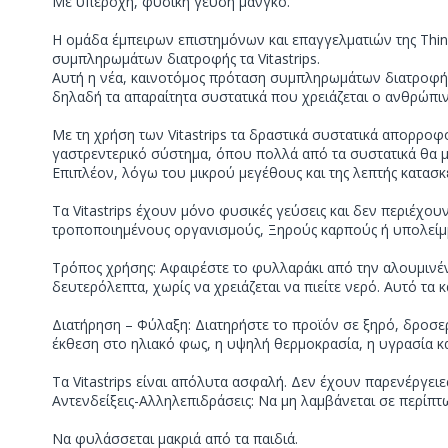
Με υπέροχη, φυσική γεύση μάνγκο.
Η ομάδα έμπειρων επιστημόνων και επαγγελματιών της Thin 
συμπληρωμάτων διατροφής τα Vitastrips.
Αυτή η νέα, καινοτόμος πρόταση συμπληρωμάτων διατροφής β
δηλαδή τα απαραίτητα συστατικά που χρειάζεται ο ανθρώπιν
Με τη χρήση των Vitastrips τα δραστικά συστατικά απορροφ
γαστρεντερικό σύστημα, όπου πολλά από τα συστατικά θα μ
Επιπλέον, λόγω του μικρού μεγέθους και της λεπτής κατασκευ
Τα Vitastrips έχουν μόνο φυσικές γεύσεις και δεν περιέχου
τροποποιημένους οργανισμούς, Ξηρούς καρπούς ή υπολείμ
Τρόπος χρήσης: Αφαιρέστε το φυλλαράκι από την αλουμινέν
δευτερόλεπτα, χωρίς να χρειάζεται να πιείτε νερό. Αυτό τα 
Διατήρηση – Φύλαξη: Διατηρήστε το προϊόν σε ξηρό, δροσε
έκθεση στο ηλιακό φως, η υψηλή θερμοκρασία, η υγρασία κ
Τα Vitastrips είναι απόλυτα ασφαλή. Δεν έχουν παρενέργειε
Αντενδείξεις-Αλληλεπιδράσεις: Να μη λαμβάνεται σε περίπ
Να φυλάσσεται μακριά από τα παιδιά.